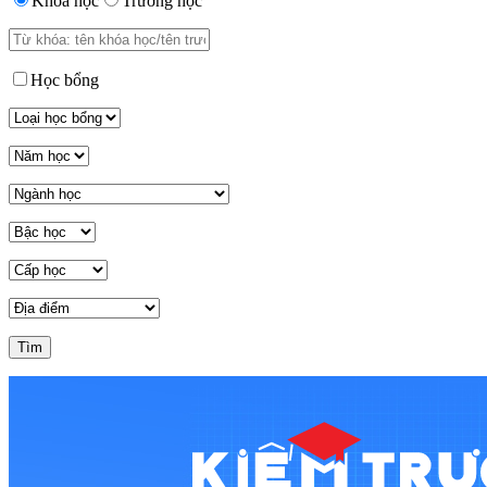
Khóa học
Trường học
Học bổng