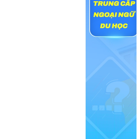
 giải pháp công nghệ hỗ trợ điều trị, y tế
 khoa. Đứng sau hệ thống đó là kỹ sư Kỹ
p công nghệ trong chăm sóc sức khỏe.