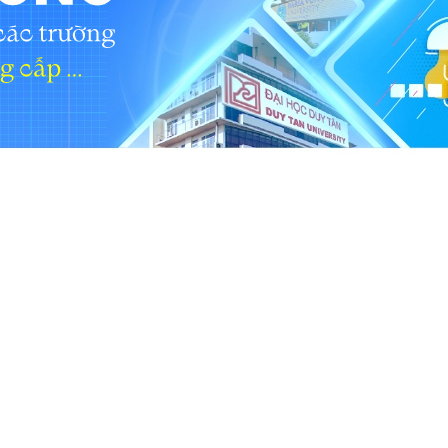
huật Y sinh
ào tạo tiếng Anh