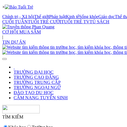
×
Chính trị - Xã hội
Thế giới
Pháp luật
Kinh tế
Sống khỏe
Giáo dục
Thể th
CUỐI TUẦN
TUỔI TRẺ CƯỜI
TUỔI TRẺ TV
TỦ SÁCH
CƠ HỘI MUA SẮM
|
TIN DỰ ÁN
TRƯỜNG ĐẠI HỌC
TRƯỜNG CAO ĐẲNG
TRƯỜNG TRUNG CẤP
TRƯỜNG NGOẠI NGỮ
ĐÀO TẠO DU HỌC
CẨM NANG TUYỂN SINH
TÌM KIẾM