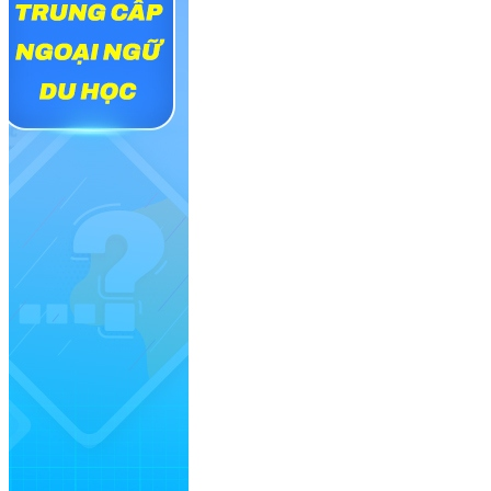
Phụ huynh hiện đại chọn gì: Học phí kỳ đầu hay trường đồng 
HUTECH Startup Wings: Phép thử khởi nghiệp cho những ý tư
Từ thiết bị chẩn đoán hình ảnh, hệ thống x
hiện đại đang vận hành dựa trên sự kết hợ
thuật Y sinh, những người góp phần thiết k