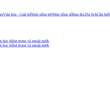
ao
Văn hóa - Giải trí
Nhịp sống trẻ
Nhịp sống số
Bạn đọc
Du lịch
Cần biết