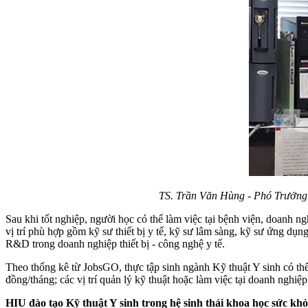
TS. Trần Văn Hùng - Phó Trưởng
Sau khi tốt nghiệp, người học có thể làm việc tại bệnh viện, doanh ng
vị trí phù hợp gồm kỹ sư thiết bị y tế, kỹ sư lâm sàng, kỹ sư ứng dụn
R&D trong doanh nghiệp thiết bị - công nghệ y tế.
Theo thống kê từ JobsGO, thực tập sinh ngành Kỹ thuật Y sinh có th
đồng/tháng; các vị trí quản lý kỹ thuật hoặc làm việc tại doanh nghiệ
HIU đào tạo Kỹ thuật Y sinh trong hệ sinh thái khoa học sức kh