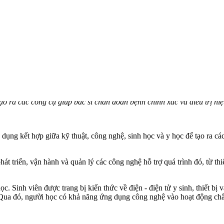
ạo ra các công cụ giúp bác sĩ chẩn đoán bệnh chính xác và điều trị 
dụng kết hợp giữa kỹ thuật, công nghệ, sinh học và y học để tạo ra cá
hát triển, vận hành và quản lý các công nghệ hỗ trợ quá trình đó, từ thi
. Sinh viên được trang bị kiến thức về điện - điện tử y sinh, thiết bị v
. Qua đó, người học có khả năng ứng dụng công nghệ vào hoạt động chẩn