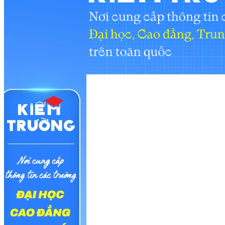
Trang chủ
Tuyển sinh
Bác sĩ của những thiết bị y tế - ngành Kỹ t
10/06/2026 01:37 GMT+7
Thúc đẩy hợp tác quốc phòng Australia - Việt Nam thông qua đ